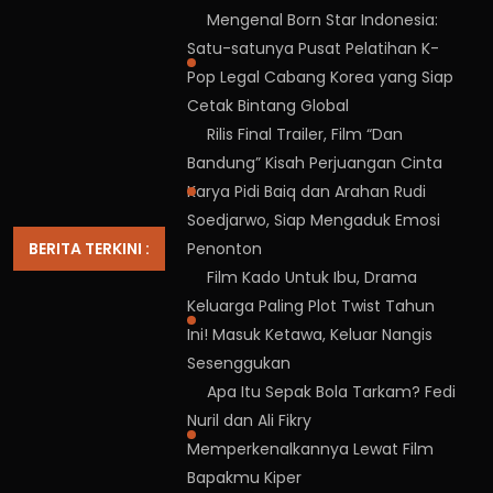
Mengenal Born Star Indonesia:
Satu-satunya Pusat Pelatihan K-
Pop Legal Cabang Korea yang Siap
Cetak Bintang Global
Rilis Final Trailer, Film “Dan
Bandung” Kisah Perjuangan Cinta
Karya Pidi Baiq dan Arahan Rudi
Soedjarwo, Siap Mengaduk Emosi
BERITA TERKINI :
Penonton
Film Kado Untuk Ibu, Drama
Keluarga Paling Plot Twist Tahun
Ini! Masuk Ketawa, Keluar Nangis
Sesenggukan
Apa Itu Sepak Bola Tarkam? Fedi
Nuril dan Ali Fikry
Memperkenalkannya Lewat Film
Bapakmu Kiper